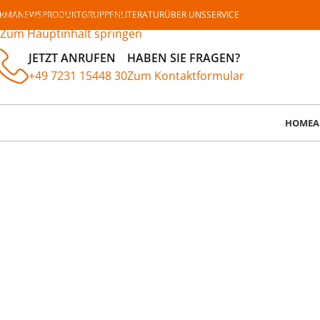
Zur Navigation springen
IRMA
NEWS
PRODUKTGRUPPEN
LITERATUR
ÜBER UNS
SERVICE
Zum Hauptinhalt springen
JETZT ANRUFEN
HABEN SIE FRAGEN?
+49 7231 15448 30
Zum Kontaktformular
HOME
A