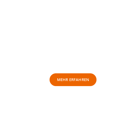
LEONARDO
MECHANOGRAPHY
MESS- UND ANALYSE-
KONZEPT
MEHR ERFAHREN