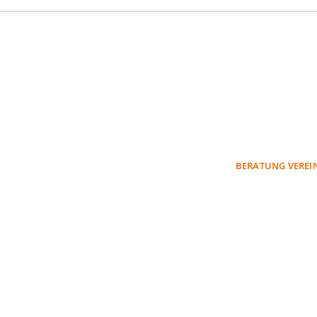
u unseren Produkten oder wollen
erwerben?
unseren Experten beraten.
BERATUNG VEREI
ach ein unverbindliches