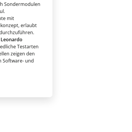
uch Sondermodulen
ul.
nte mit
konzept, erlaubt
 durchzuführen.
r
Leonardo
edliche Testarten
ellen zeigen den
 Software- und